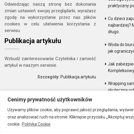
Odwiedzając naszą stronę bez dokonania
praktyczny p
zmian ustawień swojej przeglądarki, wyrażasz
zgodę na wykorzystanie przez nas plików
Co dzieci zap
cookies w celu ułatwienia korzystania z
najbardziej? 
serwisu.
długo.
Publikacja artykułu
Woda do biur
jak ograniczy
Wzbudź zainteresowanie Czytelnika i zamieść
Jak zabezpie
artykuł w naszym serwisie.
Kompleksowy
Szczegóły:
Publikacja artykułu
Wrapping sam
skuteczna och
Cenimy prywatność użytkowników
Modele anatom
skuteczne ws
Używamy plików cookie, aby poprawić jakość przeglądania, wyświe
oraz analizować ruch na stronie. Kliknięcie przycisku „Akceptuj w
cookie.
Polityka Cookie