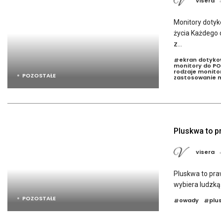
visera
Monitory dotyk
życia Każdego 
z...
ekran dotyko
#
monitory do PO
rodzaje monit
POZOSTAŁE
zastosowanie 
Pluskwa to 
visera
Pluskwa to pra
wybiera ludzką 
POZOSTAŁE
owady
plu
#
#