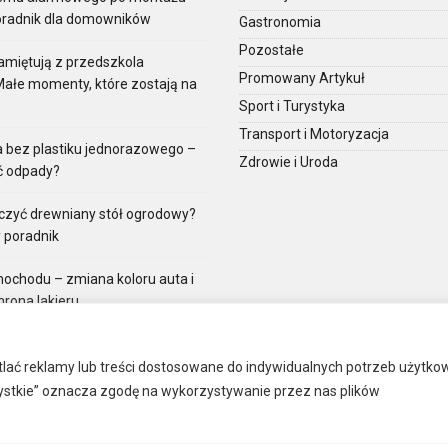
oradnik dla domowników
Gastronomia
Pozostałe
amiętują z przedszkola
Promowany Artykuł
Małe momenty, które zostają na
Sport i Turystyka
Transport i Motoryzacja
a bez plastiku jednorazowego –
Zdrowie i Uroda
ć odpady?
czyć drewniany stół ogrodowy?
 poradnik
ochodu – zmiana koloru auta i
rona lakieru
iczne – ich rola w edukacji i
parcie w procesie nauczania
tlać reklamy lub treści dostosowane do indywidualnych potrzeb użytk
szystkie” oznacza zgodę na wykorzystywanie przez nas plików