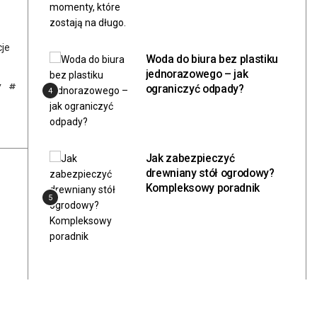
cje
Woda do biura bez plastiku
jednorazowego – jak
y
#
ograniczyć odpady?
4
Jak zabezpieczyć
drewniany stół ogrodowy?
Kompleksowy poradnik
5