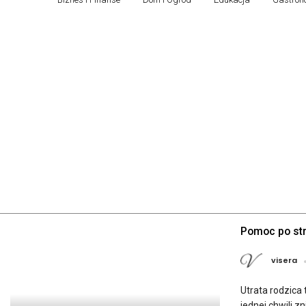
piątek, 7 sierpnia, 2026
Pomoc po str
visera
Utrata rodzica
jednej chwili z