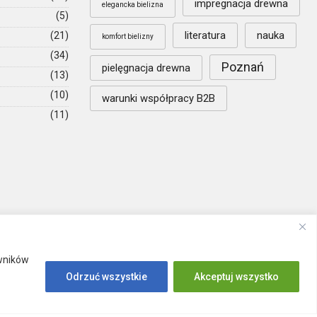
impregnacja drewna
elegancka bielizna
(5)
literatura
nauka
(21)
komfort bielizny
(34)
Poznań
pielęgnacja drewna
(13)
(10)
warunki współpracy B2B
(11)
owników
Odrzuć wszystkie
Akceptuj wszystko