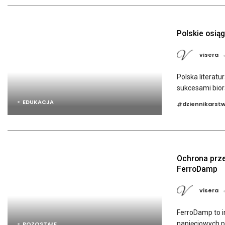
Polskie osią
visera
Polska literatu
sukcesami biorą
EDUKACJA
dziennikarst
#
Ochrona prze
FerroDamp
visera
FerroDamp to i
napięciowych p
POZOSTAŁE