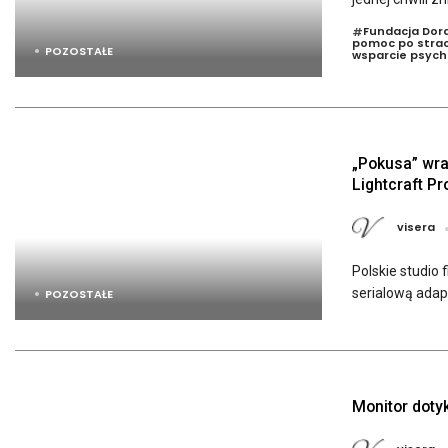
Fundacja Dora
#
pomoc po straci
POZOSTAŁE
wsparcie psycho
„Pokusa” wrac
Lightcraft Pr
visera
Polskie studio
serialową adap
POZOSTAŁE
Monitor dotyk