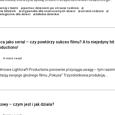
staj z Nami
pomoc dzieciom po stracie rodzica
#
#
e bliskich
stypendia dla osieroconych dzieci
utrata rodzica
#
#
#
logiczne dla dzieci
żałoba dziecka
#
a jako serial – czy powtórzy sukces filmu? A to niejedyny hit
oductions!
4 mins read
 filmowe Lightcraft Productions ponownie przyciąga uwagę – tym raze
tacją swojego głośnego filmu „Pokusa” Trzyodcinkowa produkcja,...
owy – czym jest i jak działa?