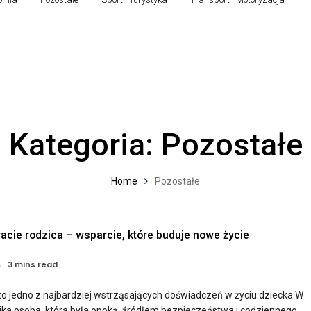
Kategoria:
Pozostałe
Home
Pozostałe
acie rodzica – wsparcie, które buduje nowe życie
3 mins read
 to jedno z najbardziej wstrząsających doświadczeń w życiu dziecka W
nika osoba, która była opoką, źródłem bezpieczeństwa i codziennego...