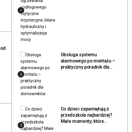
hydrauliczny i
1
optymalizacja mocy
 od
Obsługa systemu
alarmowego po montażu –
praktyczny poradnik dla
domowników
2
m
Co dzieci zapamiętują z
przedszkola najbardziej?
Małe momenty, które
3
zostają na długo.