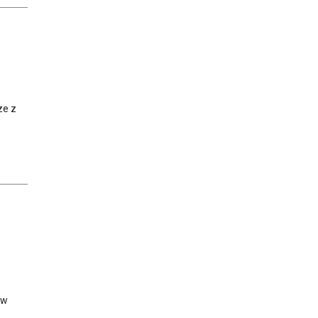
ze z
ów