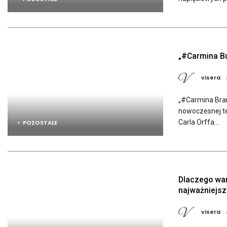
„#Carmina Bu
visera
„#Carmina Bran
nowoczesnej te
Carla Orffa...
POZOSTAŁE
Dlaczego war
najważniejs
visera