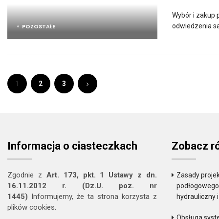
Wybór i zakup 
odwiedzenia sal
POZOSTAŁE
1
2
3
Informacja o ciasteczkach
Zobacz r
Zgodnie z
Art. 173, pkt. 1 Ustawy z dn.
Zasady projek
16.11.2012 r. (Dz.U. poz. nr
podłogowego. 
1445)
Informujemy, że ta strona korzysta z
hydrauliczny 
plików cookies.
Obsługa sys