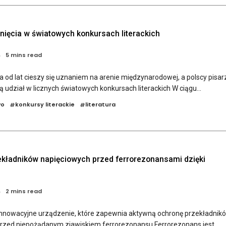
gnięcia w światowych konkursach literackich
5 mins read
ra od lat cieszy się uznaniem na arenie międzynarodowej, a polscy pisar
 udział w licznych światowych konkursach literackich W ciągu...
wo
konkursy literackie
literatura
#
#
kładników napięciowych przed ferrorezonansami dzięki
2 mins read
nnowacyjne urządzenie, które zapewnia aktywną ochronę przekładnik
rzed niepożądanym zjawiskiem ferrorezonansu Ferrorezonans jest...