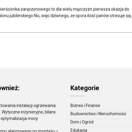
pierścionka zaręczynowego to dla wielu mężczyzn pierwsza okazja do
onu jubilerskiego Nic, więc dziwnego, że spora ilość panów stresuje się..
ównież:
Kategorie
towania instalacji ogrzewania
Biznes i Finanse
Wytyczne inżynieryjne, bilans
Budownictwo i Nieruchomości
i optymalizacja mocy
Dom i Ogród
Edukacja
temu alarmowego po montażu –