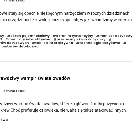
7 mins read
owe stały się obecnie niezbędnym narzędziem w różnych dziedzinach
dnia urządzenia te rewolucjonizują sposób, w jaki wchodzimy w interak
wy
ekran pojemnościowy
ekran rezystancyjny
monitor dotykow
#
#
#
S
monitory interaktywne
przenośny ekran dotykowy
#
#
#
orów dotykowych
tablica interaktywna
technologia dotykowa
#
#
#
monitorów dotykowych
prawdziwy wampir świata owadów
2 mins read
wdziwy wampir świata owadów, który za główne źródło pożywienia
krew Choć preferuje człowieka, nie waha się także atakować innych...
skwa