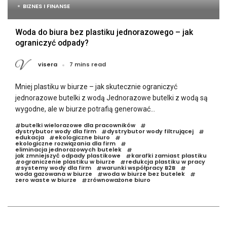
BIZNES I FINANSE
Woda do biura bez plastiku jednorazowego – jak
ograniczyć odpady?
visera
7 mins read
Mniej plastiku w biurze – jak skutecznie ograniczyć
jednorazowe butelki z wodą Jednorazowe butelki z wodą są
wygodne, ale w biurze potrafią generować...
butelki wielorazowe dla pracowników
#
#
dystrybutor wody dla firm
dystrybutor wody filtrującej
#
#
edukacja
ekologiczne biuro
#
#
ekologiczne rozwiązania dla firm
#
eliminacja jednorazowych butelek
#
jak zmniejszyć odpady plastikowe
karafki zamiast plastiku
#
ograniczenie plastiku w biurze
redukcja plastiku w pracy
#
#
systemy wody dla firm
warunki współpracy B2B
#
#
#
woda gazowana w biurze
woda w biurze bez butelek
#
#
zero waste w biurze
zrównoważone biuro
#