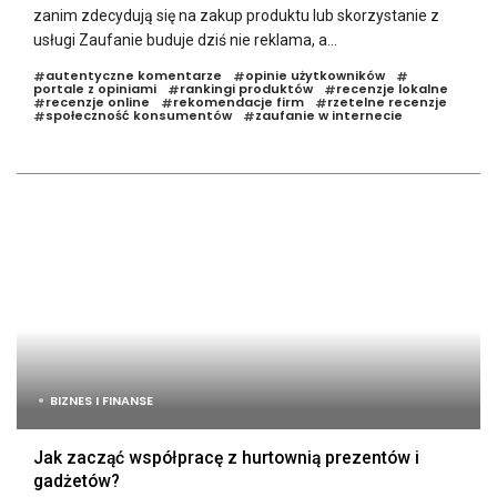
zanim zdecydują się na zakup produktu lub skorzystanie z
usługi Zaufanie buduje dziś nie reklama, a...
autentyczne komentarze
opinie użytkowników
#
#
#
portale z opiniami
rankingi produktów
recenzje lokalne
#
#
recenzje online
rekomendacje firm
rzetelne recenzje
#
#
#
społeczność konsumentów
zaufanie w internecie
#
#
BIZNES I FINANSE
Jak zacząć współpracę z hurtownią prezentów i
gadżetów?