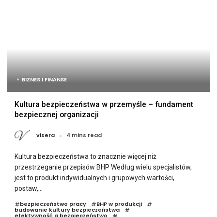
BIZNES I FINANSE
Kultura bezpieczeństwa w przemyśle – fundament
bezpiecznej organizacji
visera
4 mins read
Kultura bezpieczeństwa to znacznie więcej niż
przestrzeganie przepisów BHP Według wielu specjalistów,
jest to produkt indywidualnych i grupowych wartości,
postaw,...
bezpieczeństwo pracy
BHP w produkcji
#
#
#
budowanie kultury bezpieczeństwa
#
efektywność a bezpieczeństwo
#