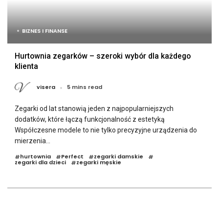
BIZNES I FINANSE
Hurtownia zegarków – szeroki wybór dla każdego
klienta
visera
5 mins read
Zegarki od lat stanowią jeden z najpopularniejszych
dodatków, które łączą funkcjonalność z estetyką
Współczesne modele to nie tylko precyzyjne urządzenia do
mierzenia...
hurtownia
Perfect
zegarki damskie
#
#
#
#
zegarki dla dzieci
zegarki męskie
#