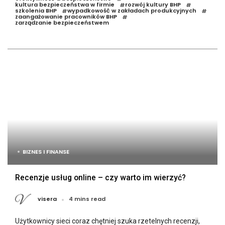
kultura bezpieczeństwa w firmie
rozwój kultury BHP
#
#
szkolenia BHP
wypadkowość w zakładach produkcyjnych
#
#
zaangażowanie pracowników BHP
#
zarządzanie bezpieczeństwem
BIZNES I FINANSE
Recenzje usług online – czy warto im wierzyć?
visera
4 mins read
Użytkownicy sieci coraz chętniej szuka rzetelnych recenzji,