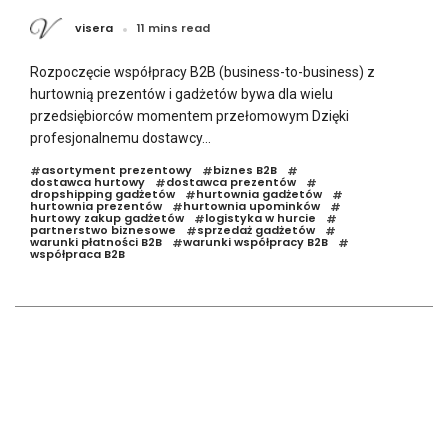
visera
11 mins read
Rozpoczęcie współpracy B2B (business-to-business) z
hurtownią prezentów i gadżetów bywa dla wielu
przedsiębiorców momentem przełomowym Dzięki
profesjonalnemu dostawcy...
asortyment prezentowy
biznes B2B
#
#
#
dostawca hurtowy
dostawca prezentów
#
#
dropshipping gadżetów
hurtownia gadżetów
#
#
hurtownia prezentów
hurtownia upominków
#
#
hurtowy zakup gadżetów
logistyka w hurcie
#
#
partnerstwo biznesowe
sprzedaż gadżetów
#
#
warunki płatności B2B
warunki współpracy B2B
#
#
współpraca B2B