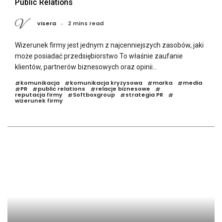
Public Relations
visera
2 mins read
Wizerunek firmy jest jednym z najcenniejszych zasobów, jaki
może posiadać przedsiębiorstwo To właśnie zaufanie
klientów, partnerów biznesowych oraz opinii...
komunikacja
komunikacja kryzysowa
marka
media
#
#
#
#
PR
public relations
relacje biznesowe
#
#
#
#
reputacja firmy
Softboxgroup
strategia PR
#
#
#
wizerunek firmy