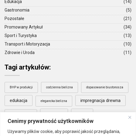
Edukacja
(14)
Gastronomia
(5)
Pozostałe
(21)
Promowany Artykuł
(34)
Sport i Turystyka
(13)
Transport i Motoryzacja
(10)
Zdrowie i Uroda
(11)
Tagi artykułów:
BHP w produkcji
codzienna bielizna
dopasowanie biustonosza
edukacja
impregnacja drewna
elegancka bielizna
literatura
nauka
komfort bielizny
Cenimy prywatność użytkowników
Poznań
pielęgnacja drewna
Używamy plików cookie, aby poprawić jakość przeglądania,