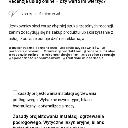
Recenzje usług online – czy warto im wierzyć?
visera
4 mins read
Użytkownicy sieci coraz chętniej szuka rzetelnych recenzji,
zanim zdecydują się na zakup produktu lub skorzystanie z
usługi Zaufanie buduje dziś nie reklama, a...
autentyczne komentarze
opinie użytkowników
#
#
#
portale z opiniami
rankingi produktów
recenzje lokalne
#
#
recenzje online
rekomendacje firm
rzetelne recenzje
#
#
#
społeczność konsumentów
zaufanie w internecie
#
#
Zasady projektowania instalacji ogrzewania
podłogowego. Wytyczne inżynieryjne, bilans