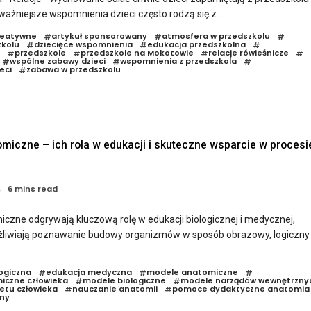
ważniejsze wspomnienia dzieci często rodzą się z...
reatywne
artykuł sponsorowany
atmosfera w przedszkolu
#
#
#
zkolu
dziecięce wspomnienia
edukacja przedszkolna
#
#
#
przedszkole
przedszkole na Mokotowie
relacje rówieśnicze
#
#
#
#
wspólne zabawy dzieci
wspomnienia z przedszkola
#
#
#
eci
zabawa w przedszkolu
#
miczne – ich rola w edukacji i skuteczne wsparcie w procesi
6 mins read
czne odgrywają kluczową rolę w edukacji biologicznej i medycznej,
liwiają poznawanie budowy organizmów w sposób obrazowy, logiczny 
ogiczna
edukacja medyczna
modele anatomiczne
#
#
#
iczne człowieka
modele biologiczne
modele narządów wewnętrzny
#
#
etu człowieka
nauczanie anatomii
pomoce dydaktyczne anatomia
#
#
ny