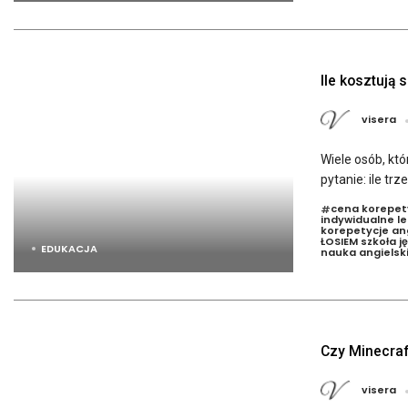
Ile kosztują 
visera
Wiele osób, kt
pytanie: ile tr
cena korepety
#
indywidualne le
korepetycje ang
ŁOSIEM szkoła j
EDUKACJA
nauka angielski
Czy Minecraf
visera