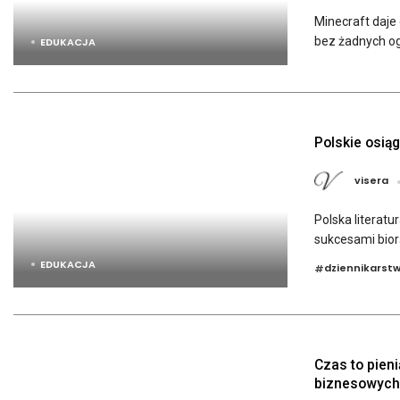
Minecraft daje
bez żadnych og
EDUKACJA
Polskie osią
visera
Polska literatu
sukcesami biorą
EDUKACJA
dziennikarst
#
Czas to pien
biznesowych