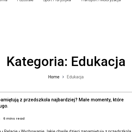
Kategoria:
Edukacja
Home
Edukacja
pamiętują z przedszkola najbardziej? Małe momenty, które
ugo.
6 mins read
 • Relacje • Wychowanie Jakie chwile dzieci zapamiętują z przedszkola