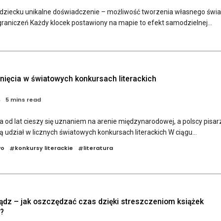
 dziecku unikalne doświadczenie – możliwość tworzenia własnego świa
raniczeń Każdy klocek postawiony na mapie to efekt samodzielnej...
gnięcia w światowych konkursach literackich
5 mins read
ra od lat cieszy się uznaniem na arenie międzynarodowej, a polscy pisar
 udział w licznych światowych konkursach literackich W ciągu...
wo
konkursy literackie
literatura
#
#
iądz – jak oszczędzać czas dzięki streszczeniom książek
?