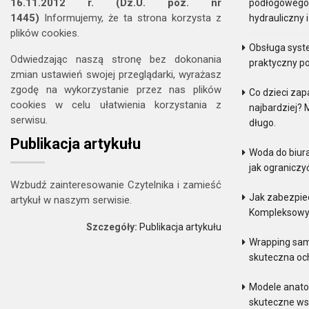
16.11.2012 r. (Dz.U. poz. nr
podłogowego. 
1445)
Informujemy, że ta strona korzysta z
hydrauliczny 
plików cookies.
Obsługa sys
Odwiedzając naszą stronę bez dokonania
praktyczny p
zmian ustawień swojej przeglądarki, wyrażasz
zgodę na wykorzystanie przez nas plików
Co dzieci zap
cookies w celu ułatwienia korzystania z
najbardziej? 
serwisu.
długo.
Publikacja artykułu
Woda do biur
jak ograniczy
Wzbudź zainteresowanie Czytelnika i zamieść
Jak zabezpie
artykuł w naszym serwisie.
Kompleksowy
Szczegóły:
Publikacja artykułu
Wrapping sam
skuteczna och
Modele anatom
skuteczne ws