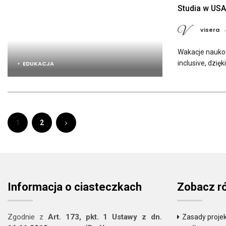
Studia w USA 
visera
Wakacje naukow
inclusive, dzię
EDUKACJA
1
2
Informacja o ciasteczkach
Zobacz r
Zgodnie z
Art. 173, pkt. 1 Ustawy z dn.
Zasady projek