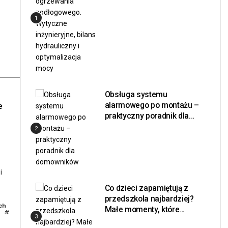
hydrauliczny i
1
optymalizacja mocy
Obsługa systemu
alarmowego po montażu –
e
praktyczny poradnik dla
domowników
2
i
Co dzieci zapamiętują z
przedszkola najbardziej?
ch
Małe momenty, które
#
3
zostają na długo.