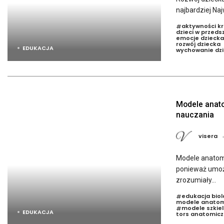
najbardziej Naj
aktywności k
#
dzieci w przeds
emocje dziecka
rozwój dziecka
EDUKACJA
wychowanie dzi
Modele anato
nauczania
visera
Modele anatomi
ponieważ umoż
zrozumiały...
edukacja biol
#
modele anatom
modele szkiel
#
EDUKACJA
tors anatomicz