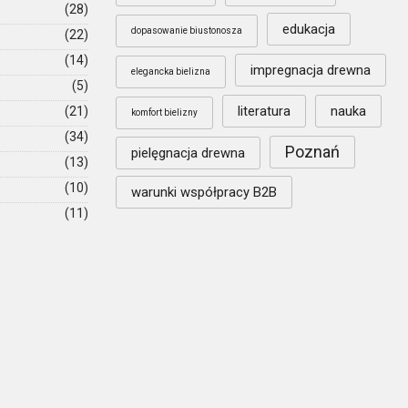
(28)
edukacja
dopasowanie biustonosza
(22)
(14)
impregnacja drewna
elegancka bielizna
(5)
literatura
nauka
(21)
komfort bielizny
(34)
Poznań
pielęgnacja drewna
(13)
(10)
warunki współpracy B2B
(11)