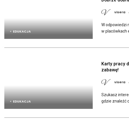
visera
W odpowiedzi 
w placówkach ed
EDUKACJA
Karty pracy 
zabawę!
visera
Szukasz interes
gdzie znaleźć 
EDUKACJA