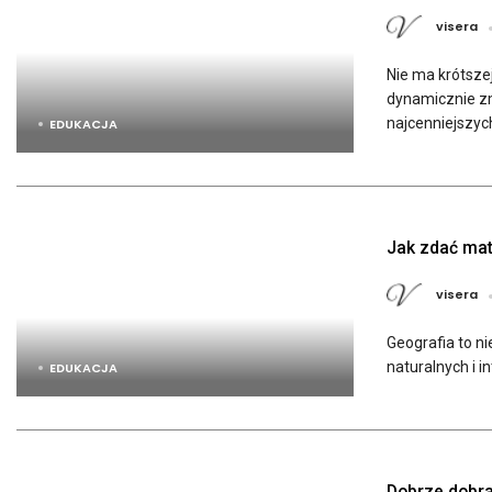
visera
Nie ma krótsze
dynamicznie zm
najcenniejszych
EDUKACJA
Jak zdać mat
visera
Geografia to n
naturalnych i i
EDUKACJA
Dobrze dobra