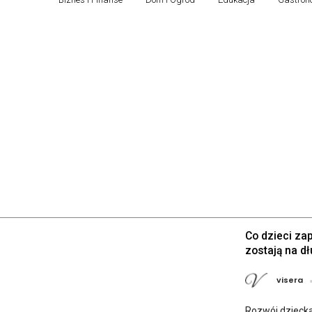
czwartek, 6 sierpnia, 2026
Co dzieci za
zostają na dł
visera
Rozwój dziecka