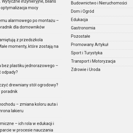
Wytyczne inżynieryjne, bilans
Budownictwo i Nieruchomości
i optymalizacja mocy
Dom i Ogród
Edukacja
temu alarmowego po montażu –
oradnik dla domowników
Gastronomia
Pozostałe
amiętują z przedszkola
Promowany Artykuł
Małe momenty, które zostają na
Sport i Turystyka
Transport i Motoryzacja
a bez plastiku jednorazowego –
Zdrowie i Uroda
ć odpady?
czyć drewniany stół ogrodowy?
 poradnik
ochodu – zmiana koloru auta i
rona lakieru
iczne – ich rola w edukacji i
parcie w procesie nauczania