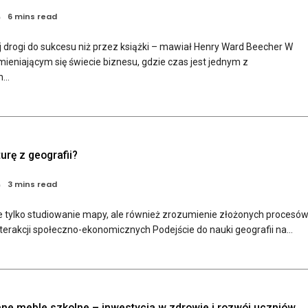
6 mins read
j drogi do sukcesu niż przez książki – mawiał Henry Ward Beecher W
ieniającym się świecie biznesu, gdzie czas jest jednym z
...
urę z geografii?
3 mins read
ie tylko studiowanie mapy, ale również zrozumienie złożonych procesó
nterakcji społeczno-ekonomicznych Podejście do nauki geografii na...
ne meble szkolne – inwestycja w zdrowie i rozwój uczniów