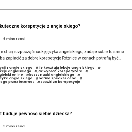
skuteczne korepetycje z angielskiego?
6 mins read
óre chcą rozpocząć naukę języka angielskiego, zadaje sobie to samo
zeba zapłacić za dobre korepetycje Różnice w cenach potrafią być...
cji z angielskiego
ile kosztują lekcje angielskiego
#
#
kcje angielskiego
jak wybrać korepetytora
#
#
ielski online
koszt nauki angielskiego
#
#
ęzyka angielskiego
native speaker cena
#
#
ego przez internet
stawki za korepetycje
#
t buduje pewność siebie dziecka?
5 mins read