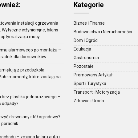
ównież:
Kategorie
towania instalacji ogrzewania
Biznes i Finanse
Wytyczne inżynieryjne, bilans
Budownictwo i Nieruchomości
i optymalizacja mocy
Dom i Ogród
Edukacja
temu alarmowego po montażu –
oradnik dla domowników
Gastronomia
Pozostałe
amiętują z przedszkola
Promowany Artykuł
Małe momenty, które zostają na
Sport i Turystyka
Transport i Motoryzacja
a bez plastiku jednorazowego –
Zdrowie i Uroda
ć odpady?
czyć drewniany stół ogrodowy?
 poradnik
ochodu – zmiana koloru auta i