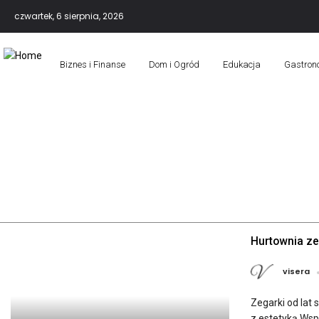
czwartek, 6 sierpnia, 2026
Biznes i Finanse
Dom i Ogród
Edukacja
Gastron
Hurtownia ze
visera
Zegarki od lat
z estetyką Wsp