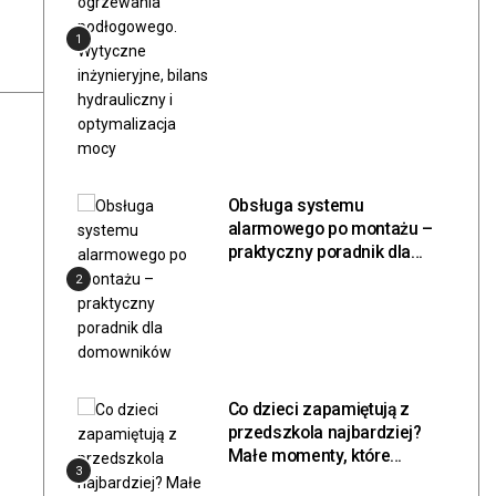
hydrauliczny i
1
optymalizacja mocy
Obsługa systemu
alarmowego po montażu –
praktyczny poradnik dla
domowników
2
Co dzieci zapamiętują z
przedszkola najbardziej?
Małe momenty, które
3
zostają na długo.