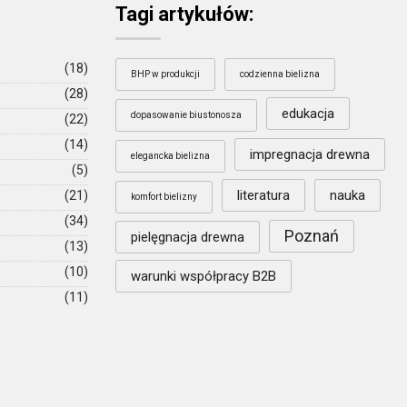
Tagi artykułów:
(18)
BHP w produkcji
codzienna bielizna
(28)
edukacja
dopasowanie biustonosza
(22)
(14)
impregnacja drewna
elegancka bielizna
(5)
literatura
nauka
(21)
komfort bielizny
(34)
Poznań
pielęgnacja drewna
(13)
(10)
warunki współpracy B2B
(11)