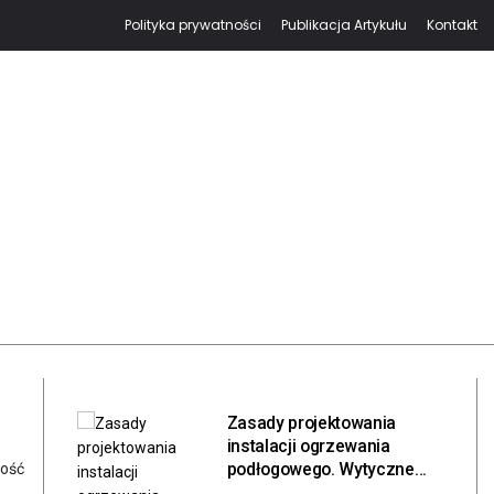
Polityka prywatności
Publikacja Artykułu
Kontakt
Zasady projektowania
instalacji ogrzewania
podłogowego. Wytyczne
ność
inżynieryjne, bilans