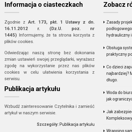
Informacja o ciasteczkach
Zobacz r
Zgodnie z
Art. 173, pkt. 1 Ustawy z dn.
Zasady projek
16.11.2012 r. (Dz.U. poz. nr
podłogowego. 
1445)
Informujemy, że ta strona korzysta z
hydrauliczny 
plików cookies.
Obsługa sys
Odwiedzając naszą stronę bez dokonania
praktyczny p
zmian ustawień swojej przeglądarki, wyrażasz
zgodę na wykorzystanie przez nas plików
Co dzieci zap
cookies w celu ułatwienia korzystania z
najbardziej? 
serwisu.
długo.
Publikacja artykułu
Woda do biur
jak ograniczy
Wzbudź zainteresowanie Czytelnika i zamieść
Jak zabezpie
artykuł w naszym serwisie.
Kompleksowy
Szczegóły:
Publikacja artykułu
Wrapping sam