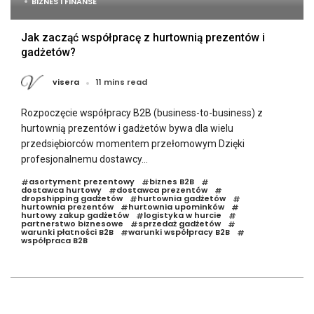
BIZNES I FINANSE
Jak zacząć współpracę z hurtownią prezentów i
gadżetów?
visera
11 mins read
Rozpoczęcie współpracy B2B (business-to-business) z
hurtownią prezentów i gadżetów bywa dla wielu
przedsiębiorców momentem przełomowym Dzięki
profesjonalnemu dostawcy...
asortyment prezentowy
biznes B2B
#
#
#
dostawca hurtowy
dostawca prezentów
#
#
dropshipping gadżetów
hurtownia gadżetów
#
#
hurtownia prezentów
hurtownia upominków
#
#
hurtowy zakup gadżetów
logistyka w hurcie
#
#
partnerstwo biznesowe
sprzedaż gadżetów
#
#
warunki płatności B2B
warunki współpracy B2B
#
#
współpraca B2B