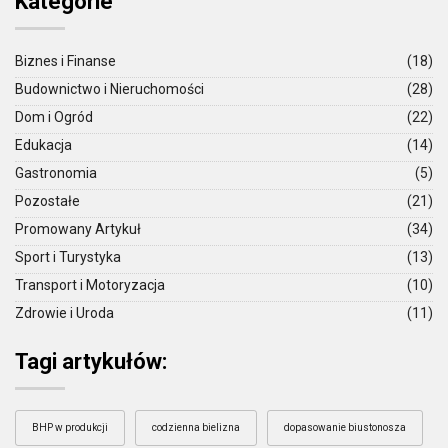
Kategorie
Biznes i Finanse
(18)
Budownictwo i Nieruchomości
(28)
Dom i Ogród
(22)
Edukacja
(14)
Gastronomia
(5)
Pozostałe
(21)
Promowany Artykuł
(34)
Sport i Turystyka
(13)
Transport i Motoryzacja
(10)
Zdrowie i Uroda
(11)
Tagi artykułów:
BHP w produkcji
codzienna bielizna
dopasowanie biustonosza