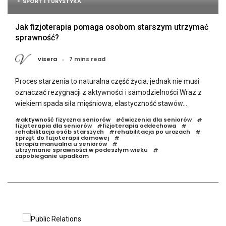
SPORT I TURYSTYKA
Jak fizjoterapia pomaga osobom starszym utrzymać
sprawność?
visera
7 mins read
Proces starzenia to naturalna część życia, jednak nie musi
oznaczać rezygnacji z aktywności i samodzielności Wraz z
wiekiem spada siła mięśniowa, elastyczność stawów...
aktywność fizyczna seniorów
ćwiczenia dla seniorów
#
#
#
fizjoterapia dla seniorów
fizjoterapia oddechowa
#
#
rehabilitacja osób starszych
rehabilitacja po urazach
#
#
sprzęt do fizjoterapii domowej
#
terapia manualna u seniorów
#
utrzymanie sprawności w podeszłym wieku
#
zapobieganie upadkom