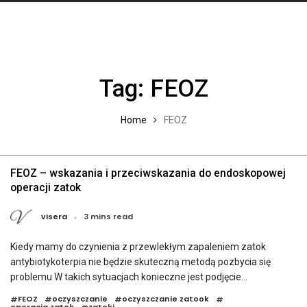
Tag:
FEOZ
Home
FEOZ
FEOZ – wskazania i przeciwskazania do endoskopowej
operacji zatok
visera
3 mins read
Kiedy mamy do czynienia z przewlekłym zapaleniem zatok
antybiotykoterpia nie będzie skuteczną metodą pozbycia się
problemu W takich sytuacjach konieczne jest podjęcie...
FEOZ
oczyszczanie
oczyszczanie zatook
#
#
#
#