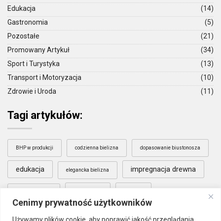
Edukacja
(14)
Gastronomia
(5)
Pozostałe
(21)
Promowany Artykuł
(34)
Sport i Turystyka
(13)
Transport i Motoryzacja
(10)
Zdrowie i Uroda
(11)
Tagi artykułów:
BHP w produkcji
codzienna bielizna
dopasowanie biustonosza
edukacja
impregnacja drewna
elegancka bielizna
literatura
nauka
komfort bielizny
Cenimy prywatność użytkowników
Poznań
pielęgnacja drewna
Używamy plików cookie, aby poprawić jakość przeglądania,