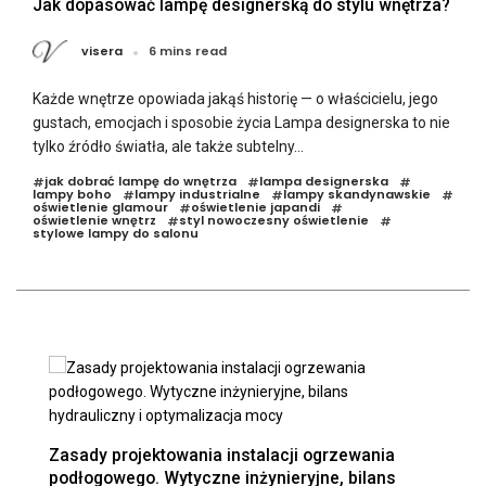
Jak dopasować lampę designerską do stylu wnętrza?
visera
6 mins read
Każde wnętrze opowiada jakąś historię — o właścicielu, jego
gustach, emocjach i sposobie życia Lampa designerska to nie
tylko źródło światła, ale także subtelny...
jak dobrać lampę do wnętrza
lampa designerska
#
#
#
lampy boho
lampy industrialne
lampy skandynawskie
#
#
#
oświetlenie glamour
oświetlenie japandi
#
#
oświetlenie wnętrz
styl nowoczesny oświetlenie
#
#
stylowe lampy do salonu
Zasady projektowania instalacji ogrzewania
podłogowego. Wytyczne inżynieryjne, bilans