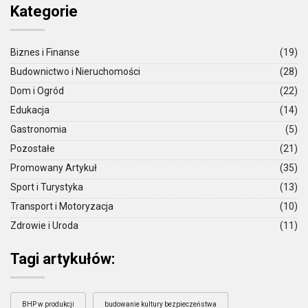
Kategorie
Biznes i Finanse
(19)
Budownictwo i Nieruchomości
(28)
Dom i Ogród
(22)
Edukacja
(14)
Gastronomia
(5)
Pozostałe
(21)
Promowany Artykuł
(35)
Sport i Turystyka
(13)
Transport i Motoryzacja
(10)
Zdrowie i Uroda
(11)
Tagi artykułów:
BHP w produkcji
budowanie kultury bezpieczeństwa