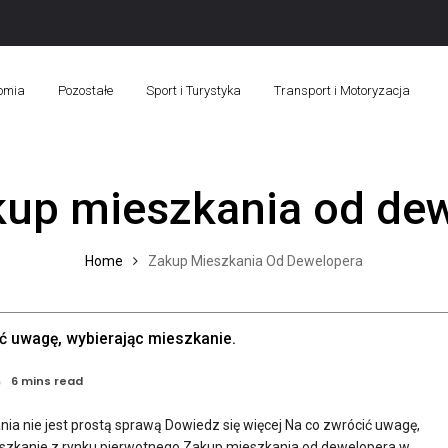
omia
Pozostałe
Sport i Turystyka
Transport i Motoryzacja
kup mieszkania od de
Home
Zakup Mieszkania Od Dewelopera
ć uwagę, wybierając mieszkanie.
6 mins read
ia nie jest prostą sprawą Dowiedz się więcej Na co zwrócić uwagę,
szkanie z rynku pierwotnego Zakup mieszkania od dewelopera w