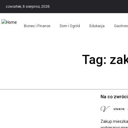
czwartek, 6 sierpnia, 2026
Biznes i Finanse
Dom i Ogród
Edukacja
Gastron
Tag:
za
Na co zwróci
visera
Zakup mieszkan
wybierając mie