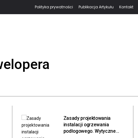
Polityka prywatności
Publikacja Artykułu
Kontakt
welopera
Zasady projektowania
instalacji ogrzewania
podłogowego. Wytyczne
inżynieryjne, bilans