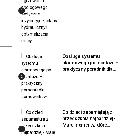
hydrauliczny i
1
optymalizacja mocy
Obsługa systemu
alarmowego po montażu –
praktyczny poradnik dla
domowników
2
Co dzieci zapamiętują z
przedszkola najbardziej?
Małe momenty, które
3
zostają na długo.