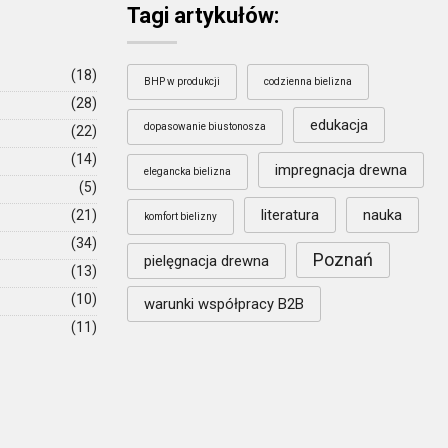
Tagi artykułów:
(18)
BHP w produkcji
codzienna bielizna
(28)
edukacja
dopasowanie biustonosza
(22)
(14)
impregnacja drewna
elegancka bielizna
(5)
literatura
nauka
(21)
komfort bielizny
(34)
Poznań
pielęgnacja drewna
(13)
(10)
warunki współpracy B2B
(11)