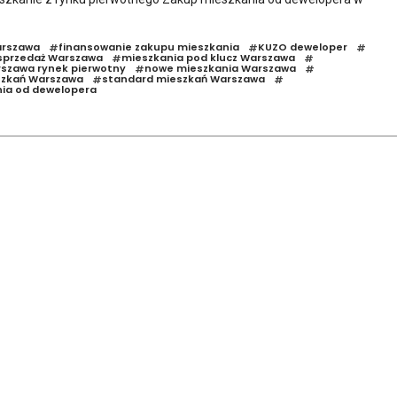
arszawa
finansowanie zakupu mieszkania
KUZO deweloper
#
#
#
sprzedaż Warszawa
mieszkania pod klucz Warszawa
#
#
szawa rynek pierwotny
nowe mieszkania Warszawa
#
#
zkań Warszawa
standard mieszkań Warszawa
#
#
ia od dewelopera