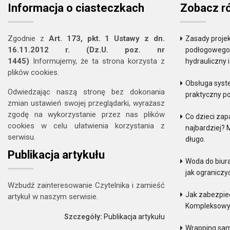
Informacja o ciasteczkach
Zobacz r
Zgodnie z
Art. 173, pkt. 1 Ustawy z dn.
Zasady projek
16.11.2012 r. (Dz.U. poz. nr
podłogowego. 
1445)
Informujemy, że ta strona korzysta z
hydrauliczny 
plików cookies.
Obsługa sys
Odwiedzając naszą stronę bez dokonania
praktyczny p
zmian ustawień swojej przeglądarki, wyrażasz
zgodę na wykorzystanie przez nas plików
Co dzieci zap
cookies w celu ułatwienia korzystania z
najbardziej? 
serwisu.
długo.
Publikacja artykułu
Woda do biur
jak ograniczy
Wzbudź zainteresowanie Czytelnika i zamieść
Jak zabezpie
artykuł w naszym serwisie.
Kompleksowy
Szczegóły:
Publikacja artykułu
Wrapping sam