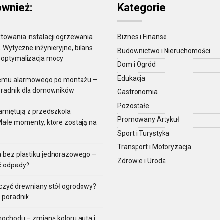
ównież:
Kategorie
towania instalacji ogrzewania
Biznes i Finanse
Wytyczne inżynieryjne, bilans
Budownictwo i Nieruchomości
i optymalizacja mocy
Dom i Ogród
Edukacja
temu alarmowego po montażu –
oradnik dla domowników
Gastronomia
Pozostałe
amiętują z przedszkola
Promowany Artykuł
Małe momenty, które zostają na
Sport i Turystyka
Transport i Motoryzacja
a bez plastiku jednorazowego –
Zdrowie i Uroda
ć odpady?
czyć drewniany stół ogrodowy?
 poradnik
ochodu – zmiana koloru auta i