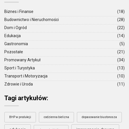
Biznes i Finanse
(18)
Budownictwo i Nieruchomości
(28)
Dom i Ogród
(22)
Edukacja
(14)
Gastronomia
(5)
Pozostałe
(21)
Promowany Artykuł
(34)
Sport i Turystyka
(13)
Transport i Motoryzacja
(10)
Zdrowie i Uroda
(11)
Tagi artykułów:
BHP w produkcji
codzienna bielizna
dopasowanie biustonosza