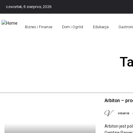
czwartek, 6 sierpnia, 2026
Biznes i Finanse
Dom i Ogród
Edukacja
Gastron
T
Arbiton – pro
visera
Arbiton jest p
Giełdzie Papie