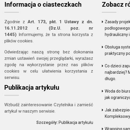
Informacja o ciasteczkach
Zobacz r
Zgodnie z
Art. 173, pkt. 1 Ustawy z dn.
Zasady projek
16.11.2012 r. (Dz.U. poz. nr
podłogowego. 
1445)
Informujemy, że ta strona korzysta z
hydrauliczny 
plików cookies.
Obsługa sys
Odwiedzając naszą stronę bez dokonania
praktyczny p
zmian ustawień swojej przeglądarki, wyrażasz
zgodę na wykorzystanie przez nas plików
Co dzieci zap
cookies w celu ułatwienia korzystania z
najbardziej? 
serwisu.
długo.
Publikacja artykułu
Woda do biur
jak ograniczy
Wzbudź zainteresowanie Czytelnika i zamieść
Jak zabezpie
artykuł w naszym serwisie.
Kompleksowy
Szczegóły:
Publikacja artykułu
Wrapping sam