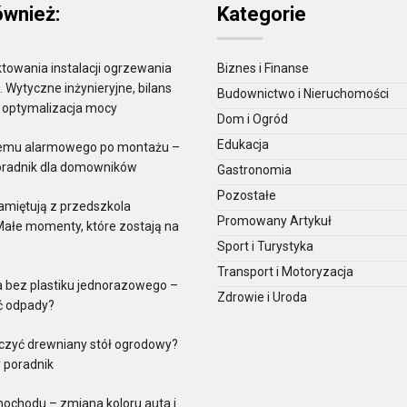
ównież:
Kategorie
towania instalacji ogrzewania
Biznes i Finanse
Wytyczne inżynieryjne, bilans
Budownictwo i Nieruchomości
i optymalizacja mocy
Dom i Ogród
Edukacja
temu alarmowego po montażu –
oradnik dla domowników
Gastronomia
Pozostałe
amiętują z przedszkola
Promowany Artykuł
Małe momenty, które zostają na
Sport i Turystyka
Transport i Motoryzacja
a bez plastiku jednorazowego –
Zdrowie i Uroda
ć odpady?
czyć drewniany stół ogrodowy?
 poradnik
ochodu – zmiana koloru auta i