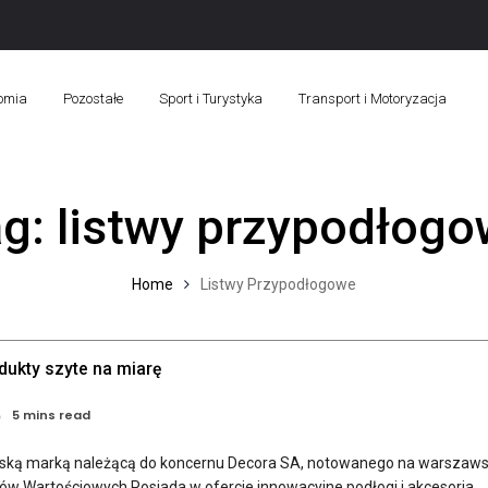
omia
Pozostałe
Sport i Turystyka
Transport i Motoryzacja
ag:
listwy przypodłog
Home
Listwy Przypodłogowe
dukty szyte na miarę
5 mins read
olską marką należącą do koncernu Decora SA, notowanego na warszaws
rów Wartościowych Posiada w ofercie innowacyjne podłogi i akcesoria...