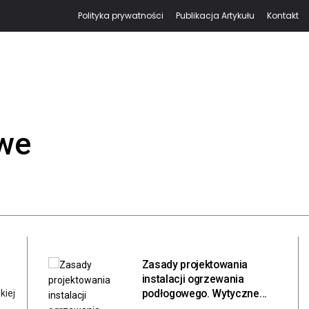
Polityka prywatności
Publikacja Artykułu
Kontakt
owe
Zasady projektowania
instalacji ogrzewania
podłogowego. Wytyczne
kiej
inżynieryjne, bilans