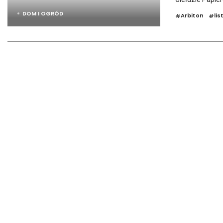
DOM I OGRÓD
Arbiton
li
#
#