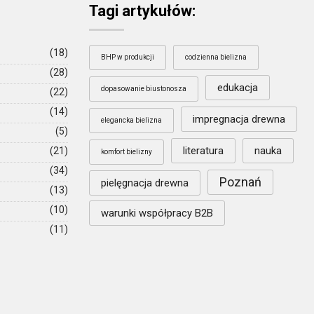
Tagi artykułów:
(18)
BHP w produkcji
codzienna bielizna
(28)
edukacja
dopasowanie biustonosza
(22)
(14)
impregnacja drewna
elegancka bielizna
(5)
literatura
nauka
(21)
komfort bielizny
(34)
Poznań
pielęgnacja drewna
(13)
(10)
warunki współpracy B2B
(11)