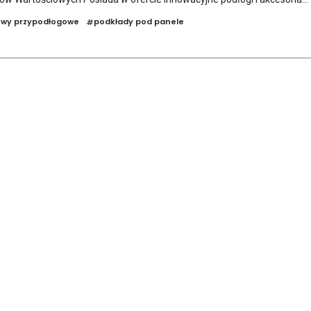
stwy przypodłogowe
podkłady pod panele
#