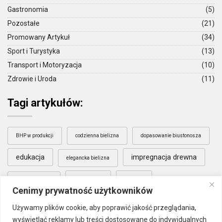
Gastronomia
(5)
Pozostałe
(21)
Promowany Artykuł
(34)
Sport i Turystyka
(13)
Transport i Motoryzacja
(10)
Zdrowie i Uroda
(11)
Tagi artykułów:
BHP w produkcji
codzienna bielizna
dopasowanie biustonosza
edukacja
impregnacja drewna
elegancka bielizna
literatura
nauka
komfort bielizny
Cenimy prywatność użytkowników
Poznań
pielęgnacja drewna
Używamy plików cookie, aby poprawić jakość przeglądania,
wyświetlać reklamy lub treści dostosowane do indywidualnych